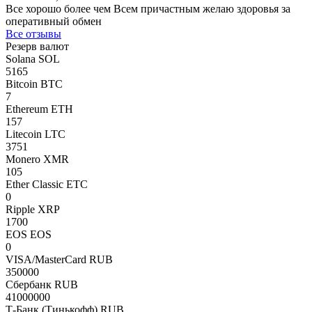
Все хорошо более чем Всем причастным желаю здоровья за
оперативный обмен
Все отзывы
Резерв валют
Solana SOL
5165
Bitcoin BTC
7
Ethereum ETH
157
Litecoin LTC
3751
Monero XMR
105
Ether Classic ETC
0
Ripple XRP
1700
EOS EOS
0
VISA/MasterCard RUB
350000
Сбербанк RUB
41000000
Т-Банк (Тинькофф) RUB