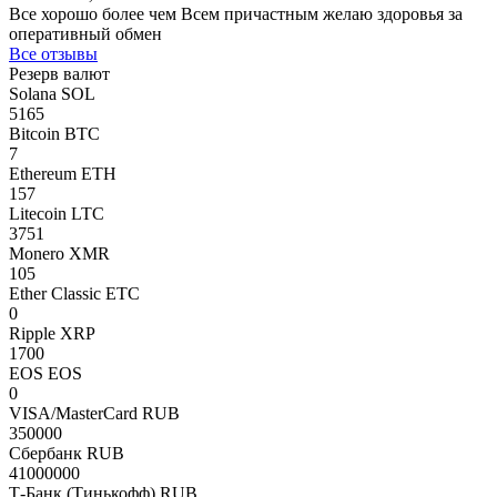
Все хорошо более чем Всем причастным желаю здоровья за
оперативный обмен
Все отзывы
Резерв валют
Solana SOL
5165
Bitcoin BTC
7
Ethereum ETH
157
Litecoin LTC
3751
Monero XMR
105
Ether Classic ETC
0
Ripple XRP
1700
EOS EOS
0
VISA/MasterCard RUB
350000
Сбербанк RUB
41000000
Т-Банк (Тинькофф) RUB