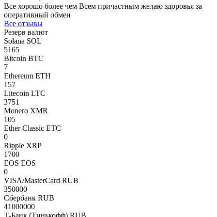
Все хорошо более чем Всем причастным желаю здоровья за
оперативный обмен
Все отзывы
Резерв валют
Solana SOL
5165
Bitcoin BTC
7
Ethereum ETH
157
Litecoin LTC
3751
Monero XMR
105
Ether Classic ETC
0
Ripple XRP
1700
EOS EOS
0
VISA/MasterCard RUB
350000
Сбербанк RUB
41000000
Т-Банк (Тинькофф) RUB