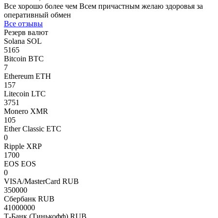
Все хорошо более чем Всем причастным желаю здоровья за
оперативный обмен
Все отзывы
Резерв валют
Solana SOL
5165
Bitcoin BTC
7
Ethereum ETH
157
Litecoin LTC
3751
Monero XMR
105
Ether Classic ETC
0
Ripple XRP
1700
EOS EOS
0
VISA/MasterCard RUB
350000
Сбербанк RUB
41000000
Т-Банк (Тинькофф) RUB